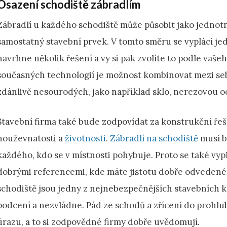
Osazení schodiště zábradlím
Zábradlí u každého schodiště může působit jako jednot
samostatný stavební prvek. V tomto směru se vyplácí jed
navrhne několik řešení a vy si pak zvolíte to podle vaš
současných technologií je možnost kombinovat mezi sebo
zdánlivě nesourodých, jako například sklo, nerezovou oc
Stavební firma také bude zodpovídat za konstrukční řeše
houževnatosti a
životnosti
.
Zábradlí na schodiště
musí b
každého, kdo se v místnosti pohybuje. Proto se také vy
dobrými referencemi, kde máte jistotu dobře odvedené 
schodiště jsou jedny z nejnebezpečnějších stavebních k
podcení a nezvládne. Pád ze schodů a zřícení do prohl
úrazu, a to si zodpovědné firmy dobře uvědomují.