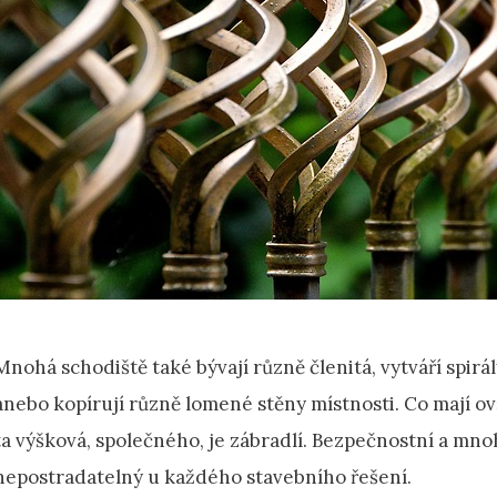
Mnohá schodiště také bývají různě členitá, vytváří spirál
anebo kopírují různě lomené stěny místnosti. Co mají o
ta výšková, společného, je zábradlí. Bezpečnostní a mnoh
nepostradatelný u každého stavebního řešení.