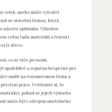
ný celek, anebo může vytvářet
nat se stavební firmou, která
eho názoru optimální. Výhodou
u celou řadu materiálů a řešení i
el či dřevo.
ní, co se týče pevnosti,
ýt spolehlivé a zejména bezpečné pro
plácí vsadit na renomovanou firmu s
precizní práce. Uvědomte si, že
onstrukcí, pokud se jejich výstavba
ubně může být i zdrojem smrtelného