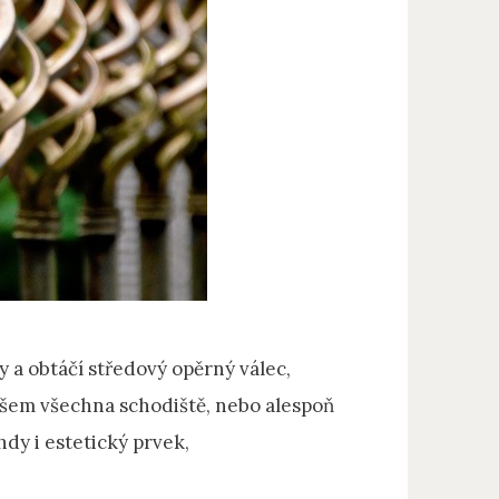
y a obtáčí středový opěrný válec,
všem všechna schodiště, nebo alespoň
dy i estetický prvek,