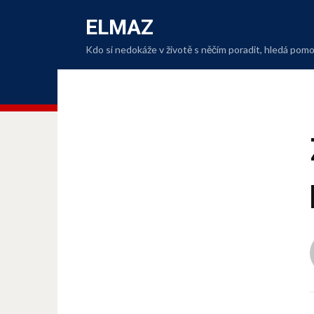
ELMAZ
Kdo si nedokáže v životě s něčím poradit, hledá po