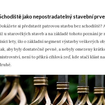
Schodiště jako nepostradatelný stavební prv
Dokážete si představit patrovou stavbu bez schodiště? As
již u starověkých staveb a na základě tohoto poznání je 
tisíci lety, šlo o základní segment výstavby veškerých 
tak, aby byly dostatečně pevné, a nebyly omezeny krátko
mistrovství, není to příkrá cihlová zeď, kde stačí klást n
druhé.