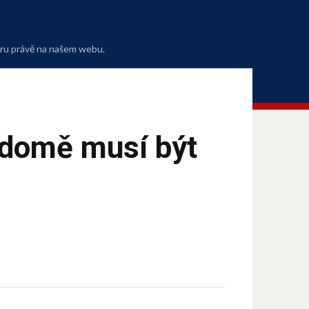
oru právě na našem webu.
v domě musí být