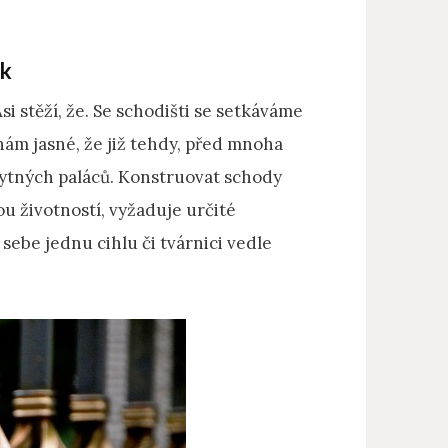
ek
i stěží, že. Se schodišti se setkáváme
nám jasné, že již tehdy, před mnoha
obytných paláců. Konstruovat schody
u životností, vyžaduje určité
a sebe jednu cihlu či tvárnici vedle