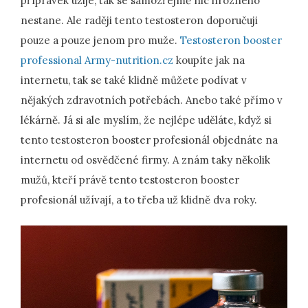
přípravek užije, tak se samozřejmě nic hrozného
nestane. Ale raději tento testosteron doporučuji
pouze a pouze jenom pro muže.
Testosteron booster
professional Army-nutrition.cz
koupíte jak na
internetu, tak se také klidně můžete podívat v
nějakých zdravotních potřebách. Anebo také přímo v
lékárně. Já si ale myslím, že nejlépe uděláte, když si
tento testosteron booster profesionál objednáte na
internetu od osvědčené firmy. A znám taky několik
mužů, kteří právě tento testosteron booster
profesionál užívají, a to třeba už klidně dva roky.