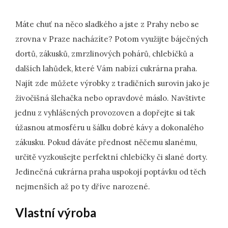
Máte chuť na něco sladkého a jste z Prahy nebo se
zrovna v Praze nacházíte? Potom využijte báječných
dortů, zákusků, zmrzlinových pohárů, chlebíčků a
dalších lahůdek, které Vám nabízí cukrárna praha.
Najít zde můžete výrobky z tradičních surovin jako je
živočišná šlehačka nebo opravdové máslo. Navštivte
jednu z vyhlášených provozoven a dopřejte si tak
úžasnou atmosféru u šálku dobré kávy a dokonalého
zákusku. Pokud dáváte přednost něčemu slanému,
určitě vyzkoušejte perfektní chlebíčky či slané dorty.
Jedinečná
cukrárna praha
uspokojí poptávku od těch
nejmenších až po ty dříve narozené.
Vlastní výroba