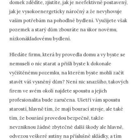
domek zdědíte, zjistíte, jak je neefektivně postavený,
jak je vysokoenergeticky náročný a že nevyhovuje
vašim potřebám na pohodlné bydlení. Využijete však
pozemek a starý dům zbouráte na úkor novému,
nízkonákladovému bydlení.
Hledáte firmu, která by provedla domu a vy byste se
nemuseli o nic starat a přišli byste k dokonale
vyčištěnému pozemku, na kterém byste mohli začít
stavět váš vysněný dům? Není nic snazšího, takových
firem ve svém okolí najdete spoustu a jejich
profesionalita bude zaručena. Ušetří vám spoustu
starostí, hlavně tím, že mají bourací stroje, ale také
tím, že bourání provedou bezpečně, takže
nevzniknou žádné zbytečné další škody ale hlavně,
odvezou veškeré sutiny na příslušné skládky, a tím