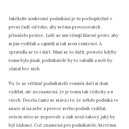
Jakékoliv soukromé podnikání je tu pochopitelně v
první řadě od toho, aby svému provozovateli
přinášelo peníze. Lidé se mu věnují hlavně proto, aby
si jím vydělali a zajistili si tak svou existenci. A
zpravidla se to i daří. Musí se to dařit, protože kdyby
tomu bylo jinak, podnikatelé by to zabalili a svět by
zůstal bez nich.
To, že se většině podnikatelů vesměs daří si dost
vydělat, ale neznamená, že je tomu tak vždycky a u
všech. Docela často se stává i to, že někdo podniká ve
snaze si na sebe a provoz svého podnik vydělat,
ovšem něco se nepovede a zisk není takový, jaký by
byl žádoucí. Což znamená pro podnikatele, kterému