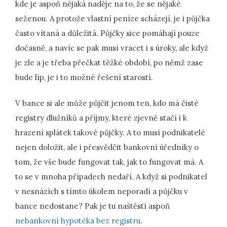
kde je aspoň nějaká naděje na to, že se nějaké
seženou. A protože vlastní peníze scházejí, je i půjčka
často vítaná a důležitá. Půjčky sice pomáhají pouze
dočasně, a navíc se pak musí vracet i s úroky, ale když
je zle a je třeba přečkat těžké období, po němž zase
bude líp, je i to možné řešení starostí.
V bance si ale může půjčit jenom ten, kdo má čisté
registry dlužníků a příjmy, které zjevně stačí i k
hrazení splátek takové půjčky. A to musí podnikatelé
nejen doložit, ale i přesvědčit bankovní úředníky o
tom, že vše bude fungovat tak, jak to fungovat má. A
to se v mnoha případech nedaří. A když si podnikatel
v nesnázích s tímto úkolem neporadí a půjčku v
bance nedostane? Pak je tu naštěstí aspoň
nebankovní hypotéka bez registru
.