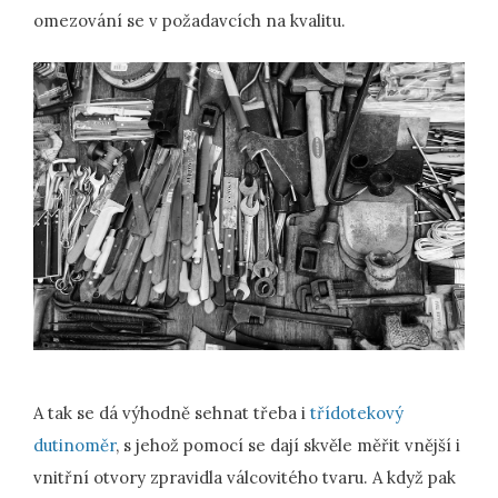
omezování se v požadavcích na kvalitu.
A tak se dá výhodně sehnat třeba i
třídotekový
dutinoměr
, s jehož pomocí se dají skvěle měřit vnější i
vnitřní otvory zpravidla válcovitého tvaru. A když pak