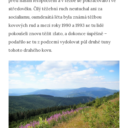
před naším letopočtem a v těžbě se pokračovalo i ve
středověku. Čilý těžební ruch neutuchal ani za
socialismu, osmdesátá léta byla známá těžbou
kovových rud a mezi roky 1990 a 1993 se tu lidé
pokoušeli znovu těžit zlato, a dokonce úspěšně –
podařilo se tu z podzemí vydolovat půl druhé tuny
tohoto drahého kovu.