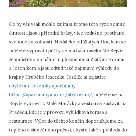
Co by vás však mohlo zajímat kromě této ryze zemité
činnosti, jsou i přírodní krásy, více vzdušné, protkané
svobodou a volností. Nedaleko od Zlatých Hor, kam se
můžete vypravit i pěšky, se nachází rašeliniště Rejvíz.
Je umístěno na náhorní plošině mezi Zlatými Horami
a Jeseníkem a jsou odtud také zajímavé výhledy do
krajiny Hrubého Jeseníku. Jestliže si zajistíte
ubytování Jeseníky apartmány
https://apartmanymax.cz/ubytovani/
, můžete se na
Rejvíz vypravit z Malé Morávky a cestou se zastavit na
Pradědu, kde je v provozu vyhlídková terasa a
restaurace. Výlet do těchto končin doporučujeme za
teplého a slunečného počasí, abyste také z pohledu do