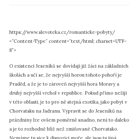
https://www.slevoteka.cz/romanticke-pobyty/
=”Content-Type” content=”text/html; charset=UTF-
8″>
O existenci Jeseníků se dovídají již žáci na základních
školách a učí se, že nejvyšší horou tohoto pohoří je
Praděd, a že je to zároveň nejvyšší hora Moravy a
druhý nejvyšší vrchol v republice. Pokud přímo nežijí
v této oblasti, je to pro ně stejná exotika, jako pobyt v
Chorvatsku na Jadranu. Vypravit se do Jeseníků na
prázdniny lze ovšem poměrně snadno, není to daleko
a je to rozhodně blíž než zmiňované Chorvatsko.
Nemáme tu sice k dispozici moře, ale jsou tu jiná