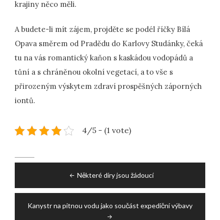
krajiny něco měli.
A budete-li mít zájem, projděte se podél říčky Bílá
Opava směrem od Pradědu do Karlovy Studánky, čeká
tu na vás romantický kaňon s kaskádou vodopádů a
tůní a s chráněnou okolní vegetací, a to vše s
přirozeným výskytem zdraví prospěšných záporných
iontů.
4/5 - (1 vote)
Post
Některé díry jsou žádoucí
navigation
Kanystr na pitnou vodu jako součást expediční výbavy