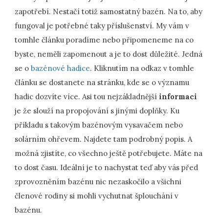
zapotřebí. Nestačí totiž samostatný bazén. Na to, aby
fungoval je potřebné taky příslušenství. My vám v
tomhle článku poradíme nebo připomeneme na co
byste, neměli zapomenout a je to dost důležité. Jedná
se o
bazénové hadice
. Kliknutím na odkaz v tomhle
článku se dostanete na stránku, kde se o významu
hadic dozvíte více. Asi tou nejzákladnější
informaci
je že slouží na propojování s jinými doplňky. Ku
příkladu s takovým bazénovým vysavačem nebo
solárním ohřevem. Najdete tam podrobný popis. A
možná zjistíte, co všechno ještě potřebujete. Máte na
to dost času. Ideální je to nachystat teď aby vás před
zprovozněním bazénu nic nezaskočilo a všichni
členové rodiny si mohli vychutnat šplouchání v
bazénu.