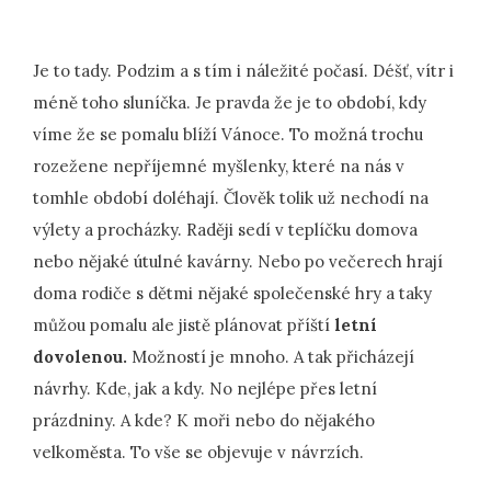
Je to tady. Podzim a s tím i náležité počasí. Déšť, vítr i
méně toho sluníčka. Je pravda že je to období, kdy
víme že se pomalu blíží Vánoce. To možná trochu
rozežene nepříjemné myšlenky, které na nás v
tomhle období doléhají. Člověk tolik už nechodí na
výlety a procházky. Raději sedí v teplíčku domova
nebo nějaké útulné kavárny. Nebo po večerech hrají
doma rodiče s dětmi nějaké společenské hry a taky
můžou pomalu ale jistě plánovat příští
letní
dovolenou.
Možností je mnoho. A tak přicházejí
návrhy. Kde, jak a kdy. No nejlépe přes letní
prázdniny. A kde? K moři nebo do nějakého
velkoměsta. To vše se objevuje v návrzích.