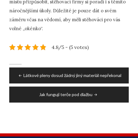
místu přizpůsobit, stěhovací firmy si poradí i s těmito
náročnějšími úkoly. Důležité je pouze dát o svém
záměru včas na vědomí, aby měli stěhováci pro vás
volné „okénko“.
4.8/5 - (5 votes)
Post
Látkové pleny dosud žádný jiný materiál nepřekonal
navigation
Jak fungují terče pod dlažbu