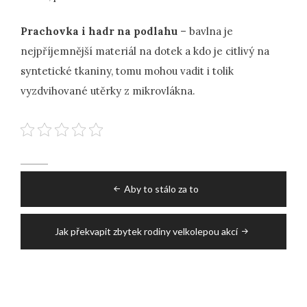
Prachovka i hadr na podlahu
– bavlna je
nejpříjemnější materiál na dotek a kdo je citlivý na
syntetické tkaniny, tomu mohou vadit i tolik
vyzdvihované utěrky z mikrovlákna.
Post
Aby to stálo za to
navigation
Jak překvapit zbytek rodiny velkolepou akcí