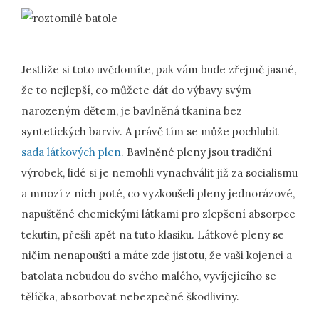
Jestliže si toto uvědomíte, pak vám bude zřejmě jasné,
že to nejlepší, co můžete dát do výbavy svým
narozeným dětem, je bavlněná tkanina bez
syntetických barviv. A právě tím se může pochlubit
sada látkových plen
. Bavlněné pleny jsou tradiční
výrobek, lidé si je nemohli vynachválit již za socialismu
a mnozí z nich poté, co vyzkoušeli pleny jednorázové,
napuštěné chemickými látkami pro zlepšení absorpce
tekutin, přešli zpět na tuto klasiku. Látkové pleny se
ničím nenapouští a máte zde jistotu, že vaši kojenci a
batolata nebudou do svého malého, vyvíjejícího se
tělíčka, absorbovat nebezpečné škodliviny.