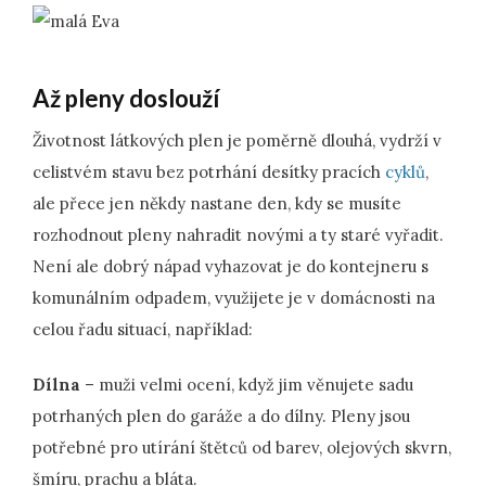
Až pleny doslouží
Životnost látkových plen je poměrně dlouhá, vydrží v
celistvém stavu bez potrhání desítky pracích
cyklů
,
ale přece jen někdy nastane den, kdy se musíte
rozhodnout pleny nahradit novými a ty staré vyřadit.
Není ale dobrý nápad vyhazovat je do kontejneru s
komunálním odpadem, využijete je v domácnosti na
celou řadu situací, například:
Dílna
– muži velmi ocení, když jim věnujete sadu
potrhaných plen do garáže a do dílny. Pleny jsou
potřebné pro utírání štětců od barev, olejových skvrn,
šmíru, prachu a bláta.