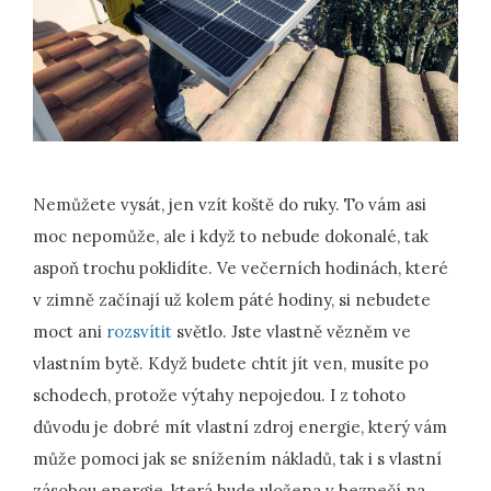
Nemůžete vysát, jen vzít koště do ruky. To vám asi
moc nepomůže, ale i když to nebude dokonalé, tak
aspoň trochu poklidíte. Ve večerních hodinách, které
v zimně začínají už kolem páté hodiny, si nebudete
moct ani
rozsvítit
světlo. Jste vlastně vězněm ve
vlastním bytě. Když budete chtít jít ven, musíte po
schodech, protože výtahy nepojedou. I z tohoto
důvodu je dobré mít vlastní zdroj energie, který vám
může pomoci jak se snížením nákladů, tak i s vlastní
zásobou energie, která bude uložena v bezpečí na