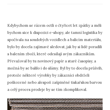
Kdybychom se rázem octli o čtyřicet let zpátky a měli
bychom sice k dispozici e-shopy, ale tamní logistika by
spočívala na soudobých vozidlech a balicím materiálu,
bylo by docela zajímavé sledovat, jak by si lidé poradili
s balením zboží, které odesílají svým zákazníkům.
Převažoval by tu novinový papír a staré časopisy, a
možná by se balilo i do slámy. Byl by to docela průšvih,
protože některé výrobky by zákazníci obdrželi
poškozené nebo alespoň zašpiněné tiskařskou barvou
a celý proces prodeje by se tím zkomplikoval.