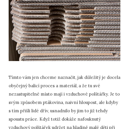
Tímto vám jen chceme naznačit, jak důležitý je docela
obyčejný balicí proces a materiál, a že tu své
nezastupitelné místo mají i vzduchové polštářky. Je to
svým způsobem ptákovina, naivní hloupost, ale kdyby
s tím přišli lidé dřív, usnadnilo by jim to již tehdy
spoustu práce. Když totiž dokáže nafouknutý
vzduchový polštářek udržet na hladině malé děti při