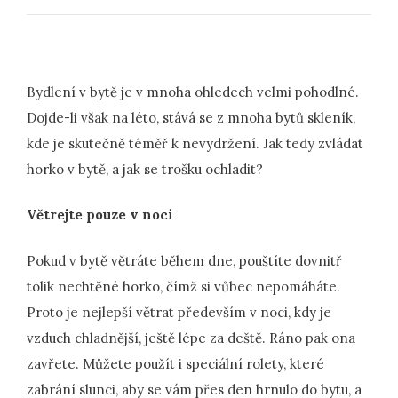
Bydlení v bytě je v mnoha ohledech velmi pohodlné.
Dojde-li však na léto, stává se z mnoha bytů skleník,
kde je skutečně téměř k nevydržení. Jak tedy zvládat
horko v bytě, a jak se trošku ochladit?
Větrejte pouze v noci
Pokud v bytě větráte během dne, pouštíte dovnitř
tolik nechtěné horko, čímž si vůbec nepomáháte.
Proto je nejlepší větrat především v noci, kdy je
vzduch chladnější, ještě lépe za deště. Ráno pak ona
zavřete. Můžete použít i speciální rolety, které
zabrání slunci, aby se vám přes den hrnulo do bytu, a