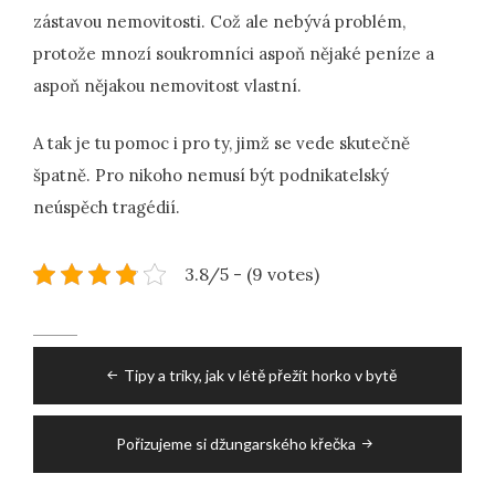
zástavou nemovitosti. Což ale nebývá problém,
protože mnozí soukromníci aspoň nějaké peníze a
aspoň nějakou nemovitost vlastní.
A tak je tu pomoc i pro ty, jimž se vede skutečně
špatně. Pro nikoho nemusí být podnikatelský
neúspěch tragédií.
3.8/5 - (9 votes)
Post
Tipy a triky, jak v létě přežít horko v bytě
navigation
Pořizujeme si džungarského křečka