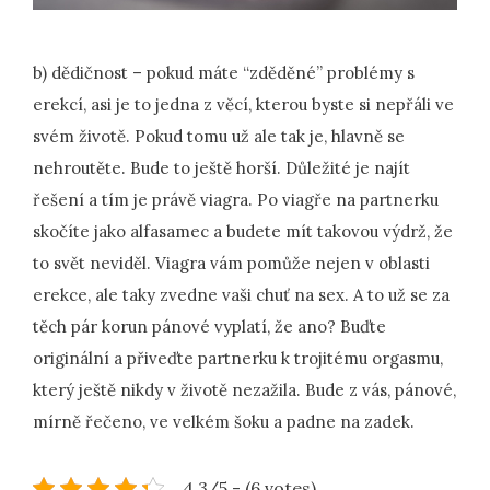
b) dědičnost – pokud máte “zděděné” problémy s
erekcí, asi je to jedna z věcí, kterou byste si nepřáli ve
svém životě. Pokud tomu už ale tak je, hlavně se
nehroutěte. Bude to ještě horší. Důležité je najít
řešení a tím je právě viagra. Po viagře na partnerku
skočíte jako alfasamec a budete mít takovou výdrž, že
to svět neviděl. Viagra vám pomůže nejen v oblasti
erekce, ale taky zvedne vaši chuť na sex. A to už se za
těch pár korun pánové vyplatí, že ano? Buďte
originální a přiveďte partnerku k trojitému orgasmu,
který ještě nikdy v životě nezažila. Bude z vás, pánové,
mírně řečeno, ve velkém šoku a padne na zadek.
4.3/5 - (6 votes)