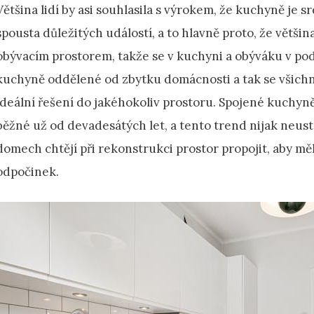
Většina lidí by asi souhlasila s výrokem, že kuchyně je
spousta důležitých událostí, a to hlavně proto, že většin
obývacím prostorem, takže se v kuchyni a obýváku v pod
kuchyně oddělené od zbytku domácnosti a tak se všichni 
ideální řešení do jakéhokoliv prostoru. Spojené kuchyně
běžné už od devadesátých let, a tento trend nijak neustu
domech chtějí při rekonstrukci prostor propojit, aby měli 
odpočinek.