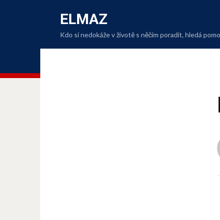
ELMAZ
Kdo si nedokáže v životě s něčím poradit, hledá po