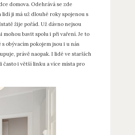
 srdce domova. Odehrává se zde
a lidí ji má už dlouhé roky spojenou s
statě žije pořád. Už dávno nejsou
mohou bavit spolu i při vaření. Je to
 s obývacím pokojem jsou i u nás
puje, právě naopak. I lidé ve starších
často i větší linku a více místa pro