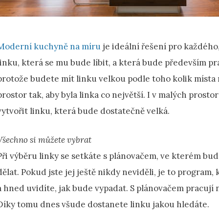
Moderní kuchyně na míru
je ideální řešení pro každéh
linku, která se mu bude líbit, a která bude především pra
protože budete mít linku velkou podle toho kolik místa 
prostor tak, aby byla linka co největší. I v malých prosto
vytvořit linku, která bude dostatečně velká.
Všechno si můžete vybrat
Při výběru linky se setkáte s plánovačem, ve kterém bu
dělat. Pokud jste jej ještě nikdy neviděli, je to program
a hned uvidíte, jak bude vypadat. S plánovačem pracují ne
Díky tomu dnes všude dostanete linku jakou hledáte.