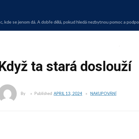
Skip
to
content
moc, kde se jenom dá. A dobře dělá, pokud hledá nezbytnou pomoc a podp
Když ta stará doslouží
By
Published
APRIL 13, 2024
NAKUPOVÁNÍ