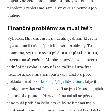
objektivně celou naši situaci. Mnohdy se totiž do
problémů zaplétáme sami a smyčka se pouze a jen
utahuje.
Finanční problémy se musí řešit
Vytloukat klín klínem není ideální jednání, kterým
bychom měli řešit nějaké finanční problémy. To
znamená,
vzít si novou půjčku a zaplatit s ní tu,
která nás ohrožuje
. Mnohem později se takovéto
jednání nevyplatí a pro nás se začínají uzavírat
možnosti, jak z finanční pasti ven. Často si poté
pokládáme otázku,
kde si půjčují lidé v tísni
, když jim
banky nevyjdou vstříc a lichváři se jen třesou na jejich
žadonění o pomoc. Přes všechna úskalí se přece
jenom dá problém řešit a také by se k němu mělo
přistoupit co nejdříve, než ho nechat dojít tak daleko,