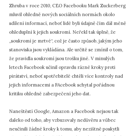
Zhruba v roce 2010, CEO Facebooku Mark Zuckerberg
mluvil ohledně nových sociálních normách okolo
sdílení informací, neboť lidé byli údajně čím dál méně
ohleduplní k jejich soukromí. Neřekl tak úplně, že
„soukromí je mrtvé“, což je často způsob, jakým jeho
stanoviska jsou vykládána. Ale určitě se zmínil o tom,
že pravidla soukromí jsou trošku jiné. V minulých
letech Facebook učinil opravdu rázné kroky proti
pirátství, neboť spotřebitelé chtěli více kontroly nad
jejich informacemi a FAcebook schytal pořádnou
kritiku ohledně zabezpečení jeho dat.
Naneštěstí Google, Amazon a Facebook nejsou tak
daleko od toho, aby vzbuzovaly nedůvěru a vůbec
neučinili žádné kroky k tomu, aby nezištně poskytli