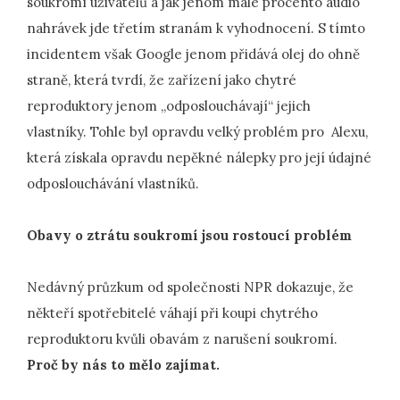
soukromí uživatelů a jak jenom malé procento audio
nahrávek jde třetím stranám k vyhodnocení. S tímto
incidentem však Google jenom přidává olej do ohně
straně, která tvrdí, že zařízení jako chytré
reproduktory jenom „odposlouchávají“ jejich
vlastníky. Tohle byl opravdu velký problém pro Alexu,
která získala opravdu nepěkné nálepky pro její údajné
odposlouchávání vlastníků.
Obavy o ztrátu soukromí jsou rostoucí problém
Nedávný průzkum od společnosti NPR dokazuje, že
někteří spotřebitelé váhají při koupi chytrého
reproduktoru kvůli obavám z narušení soukromí.
Proč by nás to mělo zajímat.