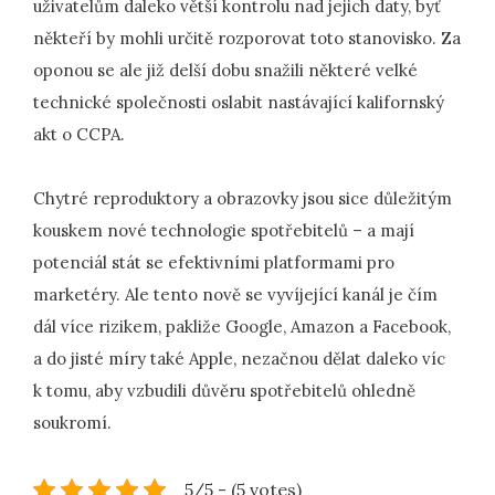
uživatelům daleko větší kontrolu nad jejich daty, byť
někteří by mohli určitě rozporovat toto stanovisko. Za
oponou se ale již delší dobu snažili některé velké
technické společnosti oslabit nastávající kalifornský
akt o CCPA.
Chytré reproduktory a obrazovky jsou sice důležitým
kouskem nové technologie spotřebitelů – a mají
potenciál stát se efektivními platformami pro
marketéry. Ale tento nově se vyvíjející kanál je čím
dál více rizikem, pakliže Google, Amazon a Facebook,
a do jisté míry také Apple, nezačnou dělat daleko víc
k tomu, aby vzbudili důvěru spotřebitelů ohledně
soukromí.
5/5 - (5 votes)