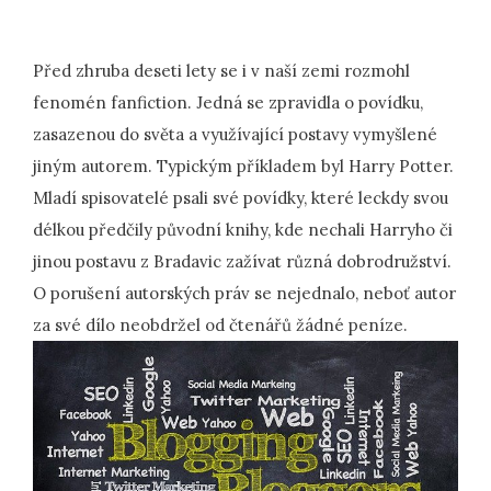
Před zhruba deseti lety se i v naší zemi rozmohl
fenomén fanfiction. Jedná se zpravidla o povídku,
zasazenou do světa a využívající postavy vymyšlené
jiným autorem. Typickým příkladem byl Harry Potter.
Mladí spisovatelé psali své povídky, které leckdy svou
délkou předčily původní knihy, kde nechali Harryho či
jinou postavu z Bradavic zažívat různá dobrodružství.
O porušení autorských práv se nejednalo, neboť autor
za své dílo neobdržel od čtenářů žádné peníze.