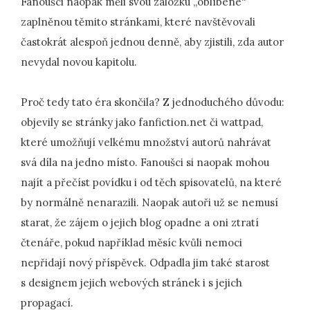
Fanoušci naopak měli svou záložku „oblíbené“
zaplněnou těmito stránkami, které navštěvovali
častokrát alespoň jednou denně, aby zjistili, zda autor
nevydal novou kapitolu.
Proč tedy tato éra skončila? Z jednoduchého důvodu:
objevily se stránky jako fanfiction.net či wattpad,
které umožňují velkému množství autorů nahrávat
svá díla na jedno místo. Fanoušci si naopak mohou
najít a přečíst povídku i od těch spisovatelů, na které
by normálně nenarazili. Naopak autoři už se nemusí
starat, že zájem o jejich blog opadne a oni ztratí
čtenáře, pokud například měsíc kvůli nemoci
nepřidají nový příspěvek. Odpadla jim také starost
s designem jejich webových stránek i s jejich
propagací.