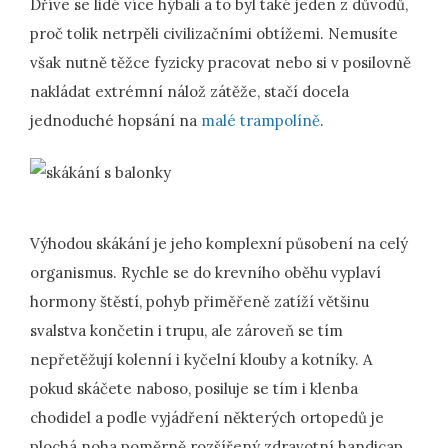
Dříve se lidé více hýbali a to byl také jeden z důvodů,
proč tolik netrpěli civilizačními obtížemi. Nemusíte
však nutně těžce fyzicky pracovat nebo si v posilovně
nakládat extrémní nálož zátěže, stačí docela
jednoduché hopsání na
malé trampolíně
.
Výhodou skákání je jeho komplexní působení na celý
organismus. Rychle se do krevního oběhu vyplaví
hormony štěstí, pohyb přiměřeně zatíží většinu
svalstva končetin i trupu, ale zároveň se tím
nepřetěžují kolenní i kyčelní klouby a kotníky. A
pokud skáčete naboso, posiluje se tím i klenba
chodidel a podle vyjádření některých ortopedů je
plochá noha poměrně rozšířený zdravotní handicap.