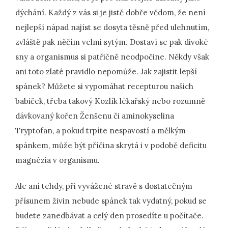
dýchání. Každý z vás si je jistě dobře vědom, že není
nejlepší nápad najíst se dosyta těsně před ulehnutím,
zvláště pak něčím velmi sytým. Dostaví se pak divoké
sny a organismus si patřičně neodpočine. Někdy však
ani toto zlaté pravidlo nepomůže. Jak zajistit lepší
spánek? Můžete si vypomáhat recepturou našich
babiček, třeba takový Kozlík lékařský nebo rozumně
dávkovaný kořen Ženšenu či aminokyselina
Tryptofan, a pokud trpíte nespavostí a mělkým
spánkem, může být příčina skrytá i v podobě deficitu
magnézia v organismu.
Ale ani tehdy, při vyvážené stravě s dostatečným
přísunem živin nebude spánek tak vydatný, pokud se
budete zanedbávat a celý den prosedíte u počítače.