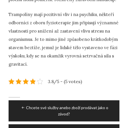
Trampolíny mají pozitivní vliv i na psychiku, někteří
odborníci z oboru fyzioterapie jim připisují významné
vlastnosti pro snížení až zastavení vlivu stresu na
organismus. Je to mimo jiné způsobeno krátkodobým
stavem beztíže, jemuž je lidské tělo vystaveno ve fázi
výskoku, kdy se na okamžik vyrovná setrvačná síla s
gravitací.
3.8/5 - (5 votes)
Post
Chcete své služby anebo zboží prodávat jako o
navigation
závod?