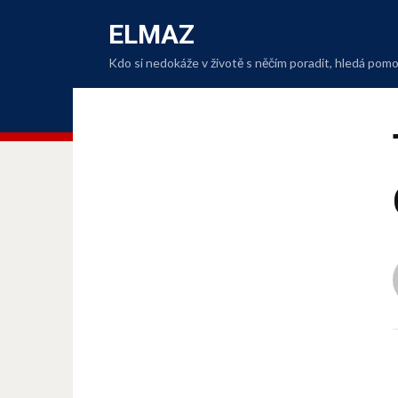
ELMAZ
Kdo si nedokáže v životě s něčím poradit, hledá po