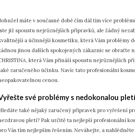
Bohužel máte v současné době čím dál tím více problémů
jste již spoustu nejrůznějších přípravků, ale žádný nez
kvalitnější a účinnější kosmetiku, která Vám problémy 
žádnou jinou dalších spokojených zákaznic se obraťte n
CHRISTINA, která Vám přináší spoustu nejrůznějších příp
také zaručeného účinku. Navíc tato
profesionální kosm
neopakovatelnou cenou.
Vyřešte své problémy s nedokonalou pletí
Hledáte také nějaký zaručený přípravek pro vyřešení p
nezdravou pletí? Pak určitě ta nejlepší profesionální k
pro Vás tím nejlepším řešením. Neváhejte, a nahlédněte