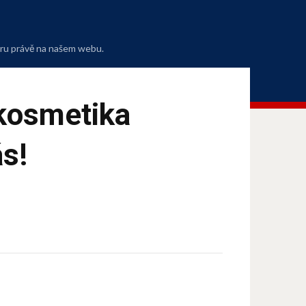
oru právě na našem webu.
 kosmetika
s!