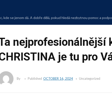
Skip
to
content
moc, kde se jenom dá. A dobře dělá, pokud hledá nezbytnou pomoc a podp
Ta nejprofesionálnější
CHRISTINA je tu pro Vá
By
Published
OCTOBER 16, 2024
Uncategorized