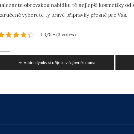
naleznete obrovskou nabídku té nejlepší kosmetiky od 
zaručeně vyberete ty pravé přípravky přesně pro Vás.
4.3/5 - (3 votes)
Post
Vodní dýmky si užijete v čajovně i doma
navigation