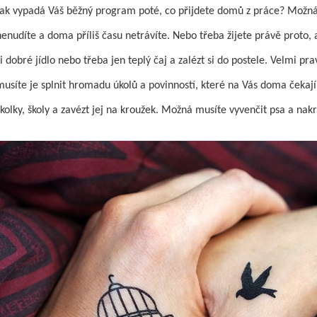
Jak vypadá Váš běžný program poté, co přijdete domů z práce? Možná 
nenudíte a doma příliš času netrávíte. Nebo třeba žijete právě proto, 
si dobré jídlo nebo třeba jen teplý čaj a zalézt si do postele. Velmi p
musíte je splnit hromadu úkolů a povinností, které na Vás doma čekaj
školky, školy a zavézt jej na kroužek. Možná musíte vyvenčit psa a nak