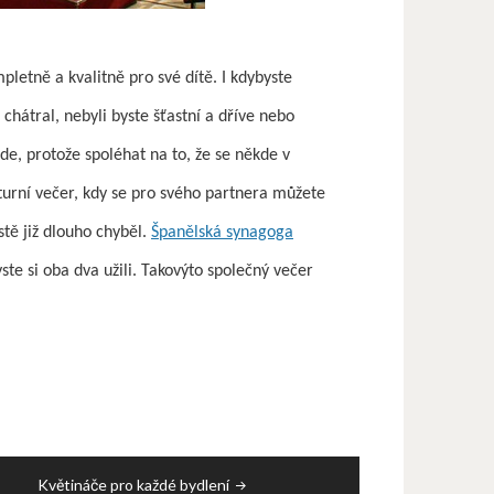
letně a kvalitně pro své dítě. I kdybyste
chátral, nebyli byste šťastní a dříve nebo
de, protože spoléhat na to, že se někde v
turní večer, kdy se pro svého partnera můžete
istě již dlouho chyběl.
Španělská synagoga
ste si oba dva užili. Takovýto společný večer
Květináče pro každé bydlení