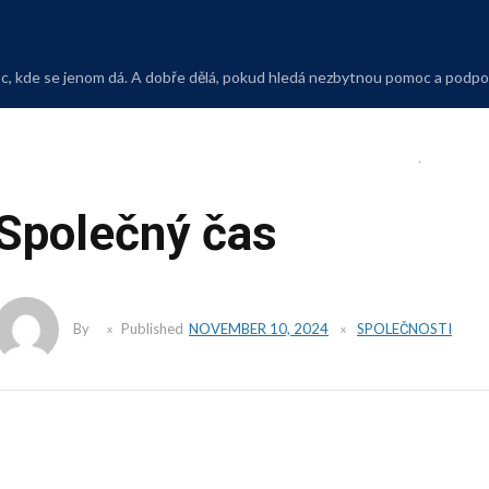
Skip
to
content
moc, kde se jenom dá. A dobře dělá, pokud hledá nezbytnou pomoc a podp
Společný čas
By
Published
NOVEMBER 10, 2024
SPOLEČNOSTI