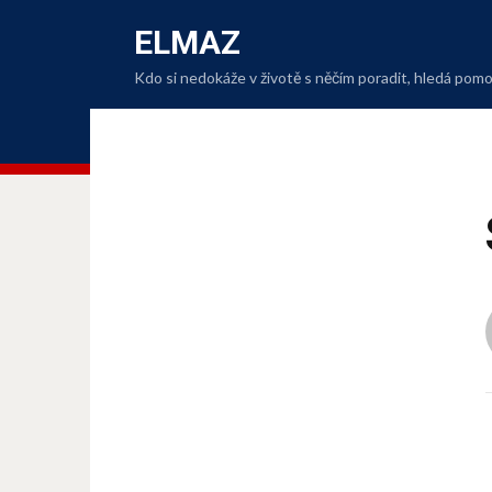
ELMAZ
Kdo si nedokáže v životě s něčím poradit, hledá po