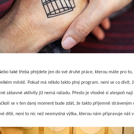
Nebo také třeba přejdete jen do své druhé práce, kterou máte pro to, 
velkém městě. Pokud má někdo takto plný program, není se co divit, ž
jiné zábavné aktivity již nemá náladu. Přesto je vhodné si alespoň nají
Ačkoli se v ten daný moment bude zdát, že takto příjemně stráveným
své dítě, není to nic než nesmyslná výtka, kterou nám připravuje náš v