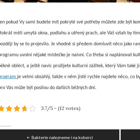
Jen pokud Vy sami budete mít pokryté své potřeby můžete zde být komp
stokrát měli umytá okna, podlahu a utřený prach, ale Váš vztah by tím 
později by se to projevilo. Je vhodné si předem domluvit něco jako ran
programu uvolní nějaké místečko je naivní. Co třeba si naplánovat kul
pěkně obléct, a ještě navíc prožijete kulturní zážitek, který Vám také j
program
je velmi obsáhlý, takže v něm jistě rychle najdete něco, co by
pro Vás může být posilou do dalších běžných dní.
3.7/5 - (12 votes)
Post
Bakterie nalezneme i na koberci