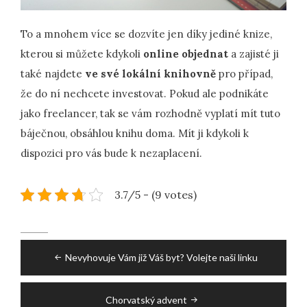
To a mnohem více se dozvíte jen díky jediné knize,
kterou si můžete kdykoli
online objednat
a zajisté ji
také najdete
ve své lokální knihovně
pro případ,
že do ní nechcete investovat. Pokud ale podnikáte
jako freelancer, tak se vám rozhodně vyplatí mít tuto
báječnou, obsáhlou knihu doma. Mít ji kdykoli k
dispozici pro vás bude k nezaplacení.
3.7/5 - (9 votes)
Post
Nevyhovuje Vám již Váš byt? Volejte naši linku
navigation
Chorvatský advent