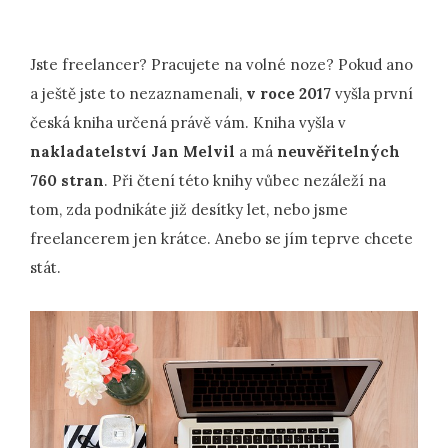
Jste freelancer? Pracujete na volné noze? Pokud ano
a ještě jste to nezaznamenali,
v roce 2017
vyšla první
česká kniha určená právě vám. Kniha vyšla v
nakladatelství Jan Melvil
a má
neuvěřitelných
760 stran
. Při čtení této knihy vůbec nezáleží na
tom, zda podnikáte již desítky let, nebo jsme
freelancerem jen krátce. Anebo se jím teprve chcete
stát.