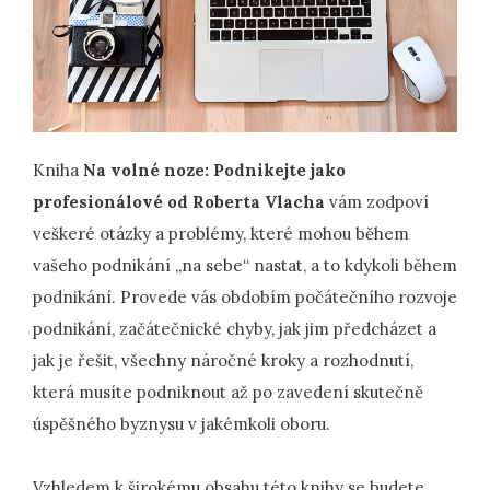
Kniha
Na volné noze: Podnikejte jako
profesionálové od Roberta Vlacha
vám zodpoví
veškeré otázky a problémy, které mohou během
vašeho podnikání „na sebe“ nastat, a to kdykoli během
podnikání. Provede vás obdobím počátečního rozvoje
podnikání, začátečnické chyby, jak jim předcházet a
jak je řešit, všechny náročné kroky a rozhodnutí,
která musíte podniknout až po zavedení skutečně
úspěšného byznysu v jakémkoli oboru.
Vzhledem k širokému obsahu této knihy se budete