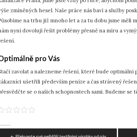
kanalizace Praha
, jsme jistě vždy po ruce, abychom pomo
výše zmíněných hesel. Naše práce nás baví a služby pos
Působíme na trhu již mnoho let a za tu dobu jsme měli m
nám nyní dovolují řešit problémy přesně na míru a vymýšl
řešení.
Optimálně pro Vás
Stačí zavolat a nalezneme řešení, které bude optimální p
zákazníci ušetřili především peníze a čas strávený řeše
přesvědčte se o našich schopnostech sami. Budeme se tě
Post
Překvapte své nejbližší textilními výrobky od nás