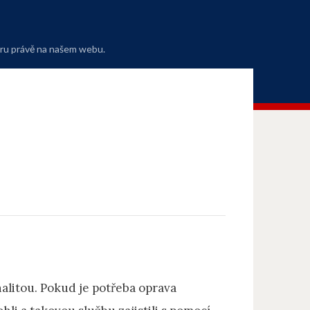
oru právě na našem webu.
nalitou. Pokud je potřeba
oprava