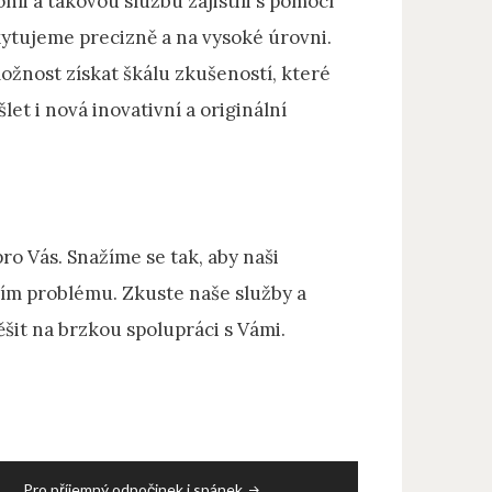
hli a takovou službu zajistili s pomocí
kytujeme precizně a na vysoké úrovni.
ožnost získat škálu zkušeností, které
et i nová inovativní a originální
ro Vás. Snažíme se tak, aby naši
ním problému. Zkuste naše služby a
šit na brzkou spolupráci s Vámi.
Pro příjemný odpočinek i spánek