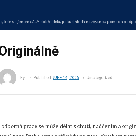
Skip
to
content
moc, kde se jenom dá. A dobře dělá, pokud hledá nezbytnou pomoc a podp
Originálně
By
Published
JUNE 14, 2025
Uncategorized
I odborná práce se může dělat s chutí, nadšením a origi