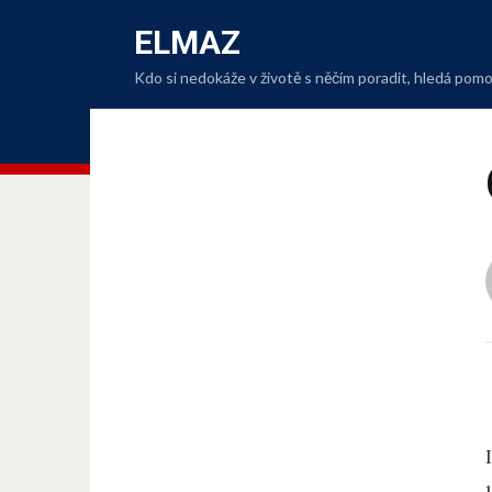
ELMAZ
Kdo si nedokáže v životě s něčím poradit, hledá po