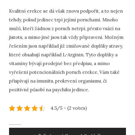
Kvalitní erekce
se dá však znovu podpořit, a to nejen
tehdy, pokud jedinec trpí jejími poruchami. Mnoho
mužů, kteří žádnou z poruch netrpí, přesto vsází na
jistotu, a mimo jiné jsou tak vždy připraveni. Možným
řešením jsou například již zmiňované doplňky stravy,
které obsahují například L-Arginin. Tyto doplňky a
vitaminy bývají prodejné bez předpisu, a mimo
vyřešení potencionálních poruch erekce, Vám také
přispívají na imunitu, prokrvení organismu, či
pozitivně působí na psychiku jedince.
4.5/5 - (2 votes)
Post