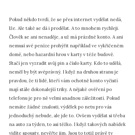
Pokud někdo tvrdí, že se přes internet vydělat nedá,
lže. Ale také se dá i prodělat. A to mnohem rychleji.
Člověk se ani nenaděje, a už má prázdné konto. A ani
nemusí své peníze prohýřit například ve vykřičeném
domě, nebo hazardní hrou v karty v téže budově.
Stačí jen vyzradit svůj pin a číslo karty. Kdo to udělá,
neměl by být svéprávný. I když na druhou stranu je
pravdou, že ti lidé, kteří vám ochotně konto vyčistí
mají stále dokonalejší triky. A nějaké ověření po
telefonu je pro ně velmi snadnou záležitostí. Pokud
nemáte žádné znalosti, výdělek po netu pro vás
jednoduchý nebude, ale jde to. Ovšem vydělat si třeba
na auto za týden, to asi těžko. I když takových nabídek
vidíte spousty, nevěřte jim. Jsou to totiž právě ty