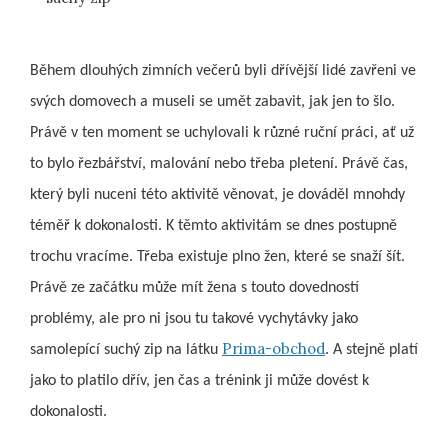
Během dlouhých zimních večerů byli dřívější lidé zavřeni ve
svých domovech a museli se umět zabavit, jak jen to šlo.
Právě v ten moment se uchylovali k různé ruční práci, ať už
to bylo řezbářství, malování nebo třeba pletení. Právě čas,
který byli nuceni této aktivitě věnovat, je dováděl mnohdy
téměř k dokonalosti. K těmto aktivitám se dnes postupně
trochu vracíme. Třeba existuje plno žen, které se snaží šít.
Právě ze začátku může mít žena s touto dovedností
problémy, ale pro ni jsou tu takové vychytávky jako
Prima-obchod
samolepící suchý zip na látku
. A stejně platí
jako to platilo dřív, jen čas a trénink ji může dovést k
dokonalosti.